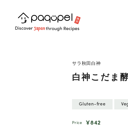
Skip to content
サラ秋田白神
白神こだま
Gluten-free
Ve
¥842
Price