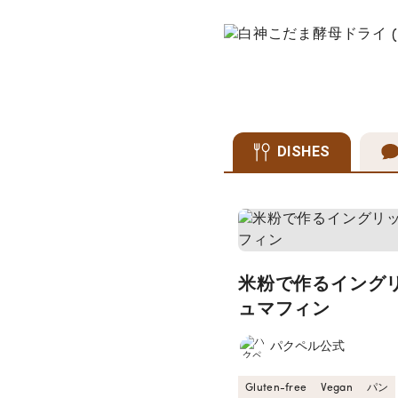
DISHES
米粉で作るイング
ュマフィン
パクペル公式
Gluten-free
Vegan
パン