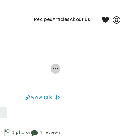
Recipes
Articles
About us
www.sala1.jp
3 photos
1 reviews