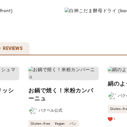
REVIEWS
絹のよ
リッシ
お鍋で焼く！米粉カンパ
パク
ーニュ
Gluten-fr
パクペル公式
1
Gluten-free
Vegan
パン